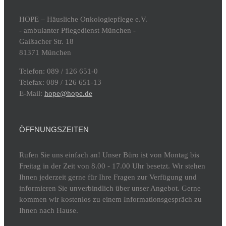
HOPE – Häusliche Onkologiepflege e.V.
- ambulanter Pflegedienst München -
Gaißacher Str. 18
81371 München
Telefon: 089 / 126 651-0
Telefax: 089 / 126 651-13
E-Mail:
hope@hope.de
ÖFFNUNGSZEITEN
Rufen Sie uns einfach an! Unser Büro ist von Montag bis
Freitag in der Zeit von 8.00 - 17.00 Uhr besetzt. Wir stehen
Ihnen jederzeit gerne für Ihre Fragen zur Verfügung und
informieren Sie unverbindlich über unser Angebot. Gerne
kommen wir kostenlos zu einem Informationsgespräch zu
Ihnen nach Hause.