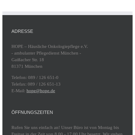
ADRESSE
HOPE – Häusliche Onkologiepflege e.V.
- ambulanter Pflegedienst München -
Gaißacher Str. 18
81371 München
Telefon: 089 / 126 651-0
Telefax: 089 / 126 651-13
E-Mail:
hope@hope.de
ÖFFNUNGSZEITEN
Rufen Sie uns einfach an! Unser Büro ist von Montag bis
Freitag in der Zeit von 8.00 - 17.00 Uhr besetzt. Wir stehen